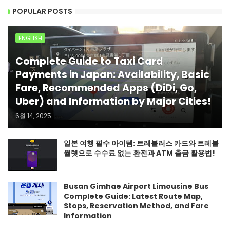
POPULAR POSTS
ENGLISH
Complete Guide to Taxi Card
Payments in Japan: Availability, Basic
Fare, Recommended Apps (DiDi, Go,
Uber) and Information by Major Cities!
6월 14, 2025
일본 여행 필수 아이템: 트레블러스 카드와 트레블
월렛으로 수수료 없는 환전과 ATM 출금 활용법!
Busan Gimhae Airport Limousine Bus
Complete Guide: Latest Route Map,
Stops, Reservation Method, and Fare
Information