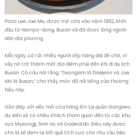
Pizza Lee Jae Mo, được mở cửa vào năm 1992, khởi
đầu từ Nampo-dong, Busan và đã được lòng người
dân địa phương.
Mỗi ngày, có rất nhiều người xếp hàng dài để chờ, vì
vậy nó trở thành một địa điểm phải đến khi đi du lịch
Busan. Có câu nói rằng, “Seongsim là Daejeon và Jae
Mo là Busan,” cho thấy mức độ nổi tiếng của thương
hiệu này.
Gần đây, với việc mở cửa hàng lớn tại quận Gangseo,
dự kiến sẽ có nhiều khách tham quan đến từ các khu
vực Myeongji, Sinh Ho và Gadeokdo. Điều này được
cho là sẽ đem lại kết quả tích cực cho nhu cầu tiêu