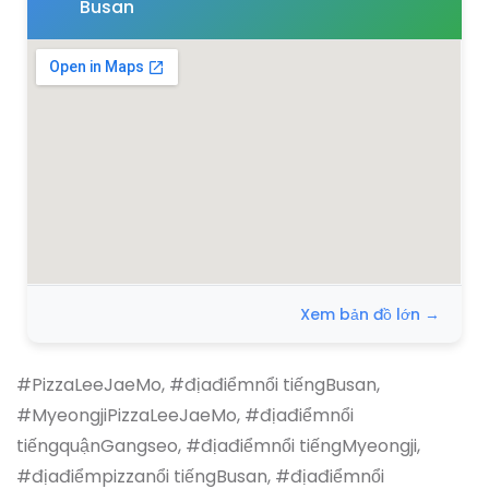
Busan
Xem bản đồ lớn →
#PizzaLeeJaeMo, #địađiểmnổi tiếngBusan,
#MyeongjiPizzaLeeJaeMo, #địađiểmnổi
tiếngquậnGangseo, #địađiểmnổi tiếngMyeongji,
#địađiểmpizzanổi tiếngBusan, #địađiểmnổi