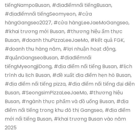
tiếngNampoBusan, #địađiểmnổi tiếngBusan,
#địađiểmnổi tiếngSeomyeon, #cửa
hàngGangseo2027, #cửa hàngLeeJaeMoGangseo,
#khai trương mới Busan, #thương hiệu ẩm thực
Busan, #doanh thuPizzaLeeJaeMo, #kết quả FGK,
#doanh thu hàng năm, #lợi nhuận hoạt động,
#quậnGangseoBusan, #địađiểmnổi
tiếngMyeongjiDong, #địa điểm nổi tiếng Busan, #lịch
trình du lịch Busan, #đề xuất địa điểm hẹn hò Busan,
#địa điểm nổi tiếng pizza, #địa điểm nổi tiếng đại diện
Busan, #SeongsimPizzaLeeJaeMo, #thương hiệu
Busan, #ngành thực phẩm và đồ uống Busan, #địa
điểm nổi tiếng trong khu đô thị Gangseo, #địa điểm
mới nổi tiếng Busan, #khai trương Busan vào năm
2025