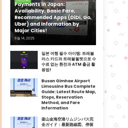
ENGLISH
Payments in Japan:
Availability, Basic Fare,
Recommended Apps (DiDi, Go,
Uber) and Information by
Major Cities!
6월 14, 2025
일본 여행 필수 아이템: 트레블
러스 카드와 트레블월렛으로 수
수료 없는 환전과 ATM 출금 활
용법!
Busan Gimhae Airport
Limousine Bus Complete
Guide: Latest Route Map,
Stops, Reservation
Method, and Fare
Information
釜山金海空港リムジンバス完
全ガイド：最新路線図、停留