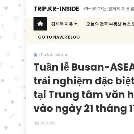
TRIP.KR-INSIDE
KR-INSIDE는 경제적 자
경제적 자유
오늘의 전국 부동산 뉴스 
GO TO NAVER BLOG
홈
Du lịch nội địa
Tuần lễ Busan-ASEA
trải nghiệm đặc biệ
tại Trung tâm văn 
vào ngày 21 tháng 1
11월 21, 2025