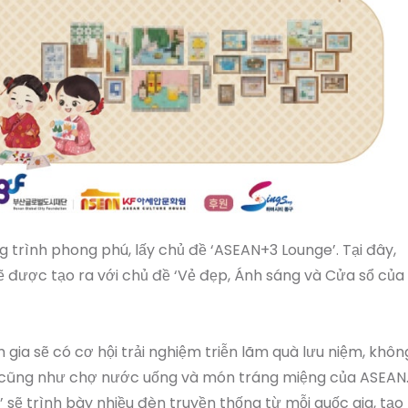
g trình phong phú, lấy chủ đề ‘ASEAN+3 Lounge’. Tại đây,
sẽ được tạo ra với chủ đề ‘Vẻ đẹp, Ánh sáng và Cửa sổ của
 gia sẽ có cơ hội trải nghiệm triễn lãm quà lưu niệm, khôn
, cũng như chợ nước uống và món tráng miệng của ASEAN
sẽ trình bày nhiều đèn truyền thống từ mỗi quốc gia, tạo