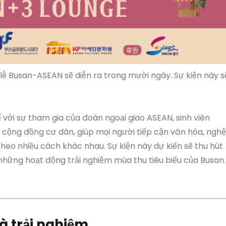
lễ Busan-ASEAN sẽ diễn ra trong mười ngày. Sự kiện này s
ế với sự tham gia của đoàn ngoại giao ASEAN, sinh viên
 cộng đồng cư dân, giúp mọi người tiếp cận văn hóa, nghệ
heo nhiều cách khác nhau. Sự kiện này dự kiến sẽ thu hút
 những hoạt động trải nghiệm mùa thu tiêu biểu của Busan.
à trải nghiệm